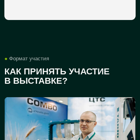
●
Разделы выставки
ПРЕДСТАВЛЕННЫЕ
ОТРАСЛИ АПК
Техника и запчасти
Тракторы и тяговая техника;
посевная и посадочная техника;
почвообрабатывающая техника;
уборочная техника и комбайны;
кормозаготовительная техника;
техника для внесения удобрений
и защиты растений; транспортная
техника; спецтехника; запчасти