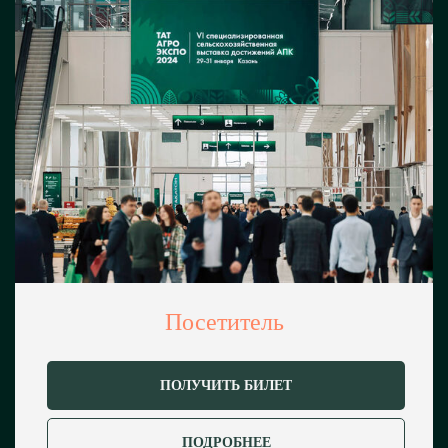
Упаковка, переработка,
хранение
Системы хранения; оборудование
для переработки и упаковки
сельскохозяйственной продукции;
оборудование для пищевых
предприятий; упаковка и фасовка
и другое
Услуги в АПК
Финансово-экономические
Посетитель
и консультационные услуги;
транспортно-логистические услуги,
кредитование и страхование
ПОЛУЧИТЬ БИЛЕТ
сельхозпроизводителей, научно-
образовательные
и информационные услуги;
ПОДРОБНЕЕ