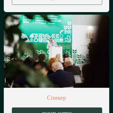
сервисное обслуживание и ремонт
и другое
Строительство
Сельхозсооружения;
животноводческие фермы;
птицеводческие комплексы;
складские помещения и ангары;
услуги и проектирование и другое
NEW
Спикер
Агротуризм
Строительство, проектирование,
оснащение, дизайн и другое