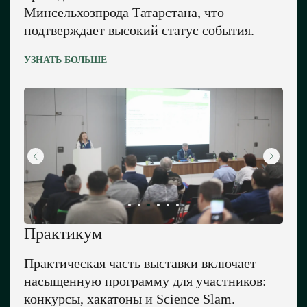
Минсельхозпрода Татарстана, что
подтверждает высокий статус события.
УЗНАТЬ БОЛЬШЕ
●
Цифры
В ТЕЧЕНИЕ 3 ДНЕЙ
ВЫСТАВКИ ВАС ЖДЁТ
35 000+
м² экспозиции
Практикум
300+
Практическая часть выставки включает
насыщенную программу для участников:
компаний
конкурсы, хакатоны и Science Slam.