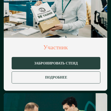
и другое
Животноводство
Оборудование для животноводства;
препараты и услуги в ветеринарии;
Участник
кормопроизводство и питание;
гигиена и другое
ЗАБРОНИРОВАТЬ СТЕНД
ПОДРОБНЕЕ
Растениеводство
Агрохимия и средства защиты
растений; удобрения;