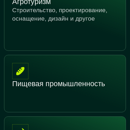
О ВЫСТАВКЕ
УЧАСТНИКАМ
О КазаньАгро
Преимущества участия
Разделы выставки
Забронировать стенд
Список участников
Застройка стендов
Партнеры
Рекламные
и спонсоры
возможности
Организатор
Отели и экскурсии
Контакты
ПОСЕТИТЕЛЯМ
НОВОСТИ И МЕДИА