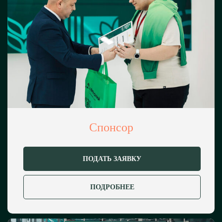
семеноводство; оборудование для
растениеводства и другое
Цифровизация
Умное и точное земледелие;
автоматизация и роботизация;
аналитика и прогнозирование;
Спонсор
интернет вещей (IoT); цифровые
торговые площадки; геномное
редактирование и биотехнологии
ПОДАТЬ ЗАЯВКУ
и другое
ПОДРОБНЕЕ